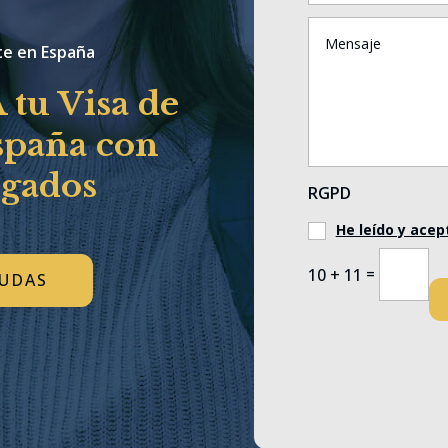
te en España
tu Visa de
spaña con
ogados
RGPD
He leído y acept
=
10 + 11
DUDAS