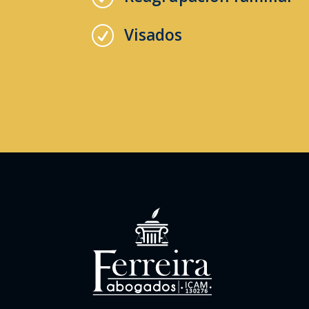
Visados
R