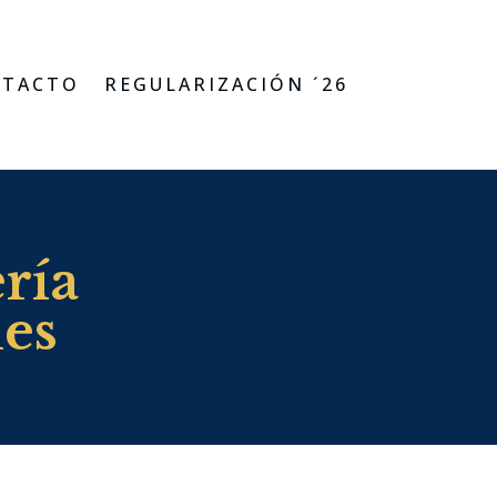
TACTO
REGULARIZACIÓN ´26
ría
les