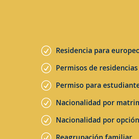
Residencia para europeo
R
Permisos de residencias
R
Permiso para estudiant
R
Nacionalidad por matri
R
Nacionalidad por opció
R
Reagrupación familiar
R