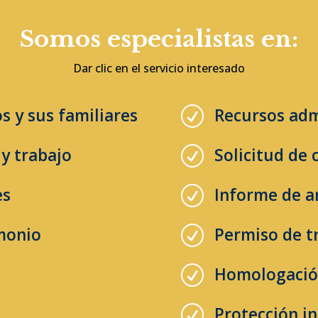
Somos especialistas en:
Dar clic en el servicio interesado
s y sus familiares
Recursos admi
R
 y trabajo
Solicitud de c
R
es
Informe de a
R
monio
Permiso de t
R
n
Homologación
R
Protección in
R